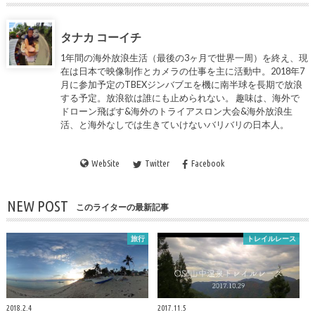
タナカ コーイチ
1年間の海外放浪生活（最後の3ヶ月で世界一周）を終え、現
在は日本で映像制作とカメラの仕事を主に活動中。2018年7
月に参加予定のTBEXジンバブエを機に南半球を長期で放浪
する予定。放浪欲は誰にも止められない。 趣味は、海外で
ドローン飛ばす&海外のトライアスロン大会&海外放浪生
活、と海外なしでは生きていけないバリバリの日本人。
WebSite
Twitter
Facebook
NEW POST
このライターの最新記事
旅行
トレイルレース
2018.2.4
2017.11.5