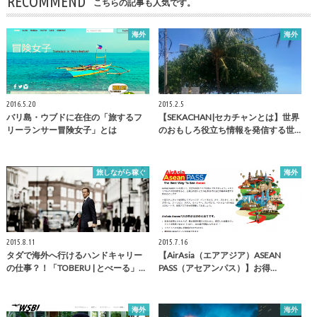
RECOMMEND
こちらの記事も人気です。
海外
海外
2016.5.20
2015.2.5
バリ島・ウブドに在住の「旅するフ
【SEKACHAN|セカチャンとは】世界
リーランサー冒険女子」とは
のおもしろ役立ち情報を発信する世…
旅しながら稼ぐ
海外
2015.8.11
2015.7.16
タダで海外へ行けるハンドキャリー
【AirAsia（エアアジア）ASEAN
の仕事？！「TOBERU | とべーる」…
PASS（アセアンパス）】お得…
海外
海外