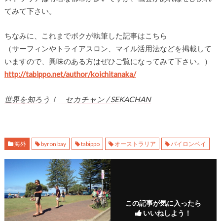
てみて下さい。
ちなみに、これまでボクが執筆した記事はこちら
（サーフィンやトライアスロン、マイル活用法などを掲載して
いますので、興味のある方はぜひご覧になってみて下さい。）
http://tabippo.net/author/koichitanaka/
世界を知ろう！ セカチャン / SEKACHAN
海外
byron bay
tabippo
オーストラリア
バイロンベイ
この記事が気に入ったら
いいねしよう！