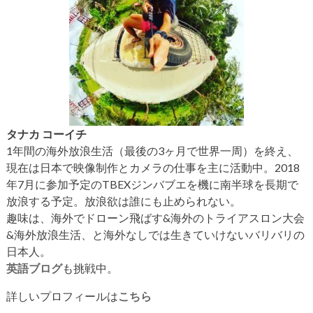
タナカ コーイチ
1年間の海外放浪生活（最後の3ヶ月で世界一周）を終え、
現在は日本で映像制作とカメラの仕事を主に活動中。2018
年7月に参加予定のTBEXジンバブエを機に南半球を長期で
放浪する予定。放浪欲は誰にも止められない。
趣味は、海外でドローン飛ばす&海外のトライアスロン大会
&海外放浪生活、と海外なしでは生きていけないバリバリの
日本人。
英語ブログ
も挑戦中。
詳しいプロフィールは
こちら