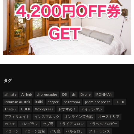
タグ
affiliate
Airbnb
choregraphe
DB
dji
Drone
IRONMAN
Ironman Austria
italki
pepper
phantom4
premiere pro cc
TBEX
Theta S
UBER
Wordpress
おすすめ！
アイアンマン
アフィリエイト
インスブルック
オンライン英会話
オーストリア
カフェ
コレグラフ
セブ島
トライアスロン
トラベルブロガー
ドローン
ドローン規制
バリ島
バルセロナ
フリーランス