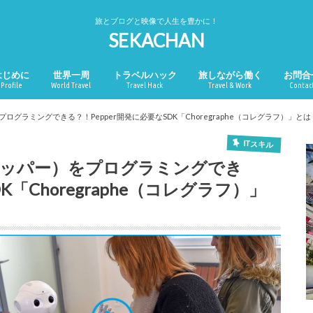
旅とブログと映像で人生を豊かに！
SEKACHAN
はじめに
世界一周
トラベルハック
旅しながら働く
お問合
Profile
World Travel
Travel Hack
Travel & Work
Contac
プログラミングできる？！Pepper開発に必要なSDK「Choregraphe（コレグラフ）」とは
ITスキル
（ペッパー）をプログラミングでき
K「Choregraphe（コレグラフ）」