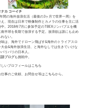
タナカ コーイチ
1年間の海外放浪生活（最後の3ヶ月で世界一周）を
終え、現在は日本で映像制作とカメラの仕事を主に活
動中。2018年7月に参加予定のTBEXジンバブエを機
に南半球を長期で放浪する予定。放浪欲は誰にも止め
られない。
趣味は、海外でドローン飛ばす&海外のトライアスロ
ン大会&海外放浪生活、と海外なしでは生きていけな
いバリバリの日本人。
英語ブログ
も挑戦中。
詳しいプロフィールは
こちら
お仕事のご依頼、お問合せ等は
こちら
から。