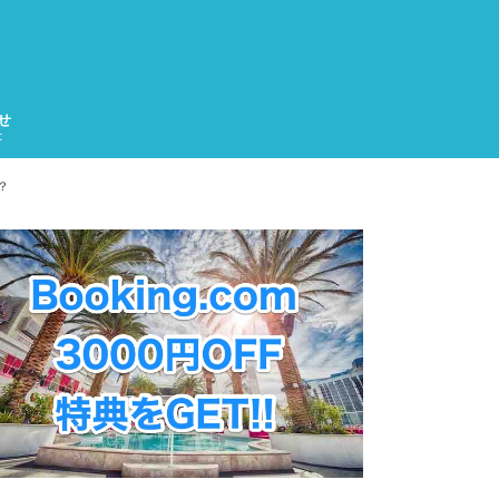
せ
t
？