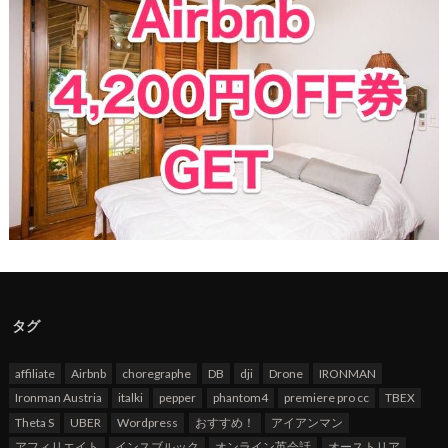
タグ
affiliate
Airbnb
choregraphe
DB
dji
Drone
IRONMAN
Ironman Austria
italki
pepper
phantom4
premiere pro cc
TBEX
Theta S
UBER
Wordpress
おすすめ！
アイアンマン
アフィリエイト
インスブルック
オンライン英会話
オーストリア