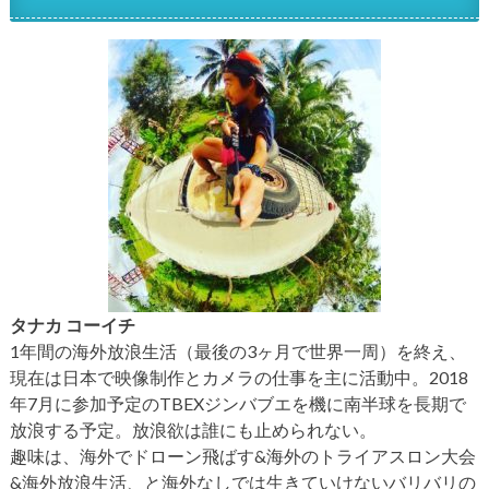
タナカ コーイチ
1年間の海外放浪生活（最後の3ヶ月で世界一周）を終え、
現在は日本で映像制作とカメラの仕事を主に活動中。2018
年7月に参加予定のTBEXジンバブエを機に南半球を長期で
放浪する予定。放浪欲は誰にも止められない。
趣味は、海外でドローン飛ばす&海外のトライアスロン大会
&海外放浪生活、と海外なしでは生きていけないバリバリの