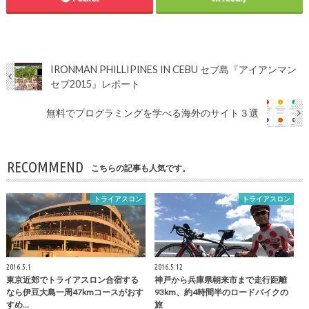
IRONMAN PHILLIPINES IN CEBU セブ島『アイアンマン
セブ2015』レポート
無料でプログラミングを学べる海外のサイト３選
RECOMMEND
こちらの記事も人気です。
トライアスロン
トライアスロン
2016.5.1
2016.5.12
東京近郊でトライアスロン合宿する
神戸から兵庫県朝来市まで走行距離
なら伊豆大島一周47kmコースがおす
93km、約4時間半のロードバイクの
すめ…
旅